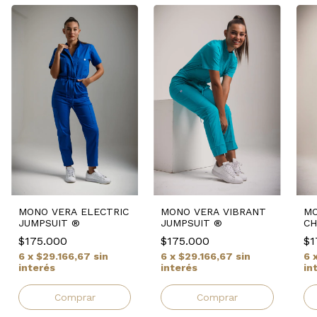
MONO VERA ELECTRIC
MONO VERA VIBRANT
MO
JUMPSUIT ®
JUMPSUIT ®
CH
®
$175.000
$175.000
$1
6
x
$29.166,67
sin
6
x
$29.166,67
sin
6
interés
interés
in
Comprar
Comprar