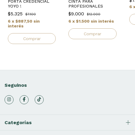
$7
PORTA CREDENCIAL
CINTA PARA
YOYO !
PROFESIONALES
6
$5.325
$9.000
$7.100
$12.000
6
x
$887,50
sin
6
x
$1.500
sin interés
interés
Comprar
Comprar
Seguinos
Categorías