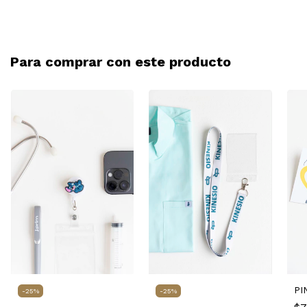
Para comprar con este producto
PI
-
25
%
-
25
%